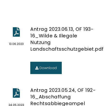
16_Barrierefreier Zugang
Schwimmbad.pdf
Antrag 2023.06.13, OF 193-
Download
16_Wilde & Illegale
Nutzung
13.06.2023
Landschaftsschutzgebiet.pdf
Download
Antrag 2023.05.24, OF 192-
16_Abschaffung
Rechtsabbiegeampel
24.05.2023