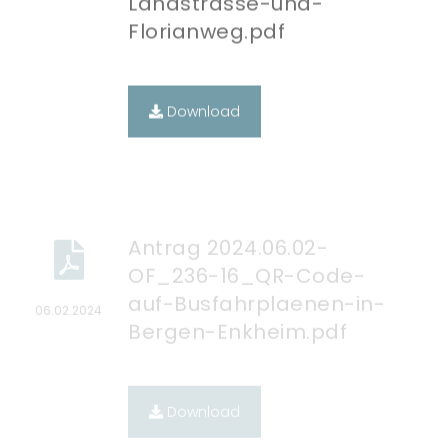
Download
Antrag 2024.06.02-
OF_236-16_QR-Code-
auf-Busfahrplaenen-in-
06.02.2024
Bergen-Enkheim.pdf
Download
Antrag